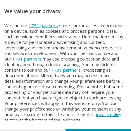
We value your privacy
IN VOSTRA COMPAGNIA
IN VOSTRA COMPAGNIA
We and our
1731 partners
store and/or access information
IN VOSTRA COMPAGNIA
IN VOSTRA COMPAGNIA
on a device, such as cookies and process personal data,
Martedì 16 Giugno 2026 11:00
Lunedì 15 Giugno 2026 11:00
such as unique identifiers and standard information sent by
a device for personalised advertising and content,
advertising and content measurement, audience research
and services development. With your permission we and
our
1731 partners
may use precise geolocation data and
identification through device scanning. You may click to
consent to our and our
1731 partners
’ processing as
described above. Alternatively you may access more
detailed information and change your preferences before
consenting or to refuse consenting. Please note that some
Facebook
Instagram
Youtube
processing of your personal data may not require your
consent, but you have a right to object to such processing.
Your preferences will apply to this website only. You can
Copyright © 2026 Bergamo TV - P.IVA : 00626270169 | Viale Papa
change your preferences or withdraw your consent at any
Giovanni XXIII n.118 24121 Bergamo | Capitale Sociale Euro 2.000.000
time by returning to this site and clicking the
privacy policy
i.v.
button at the bottom of the webpage.
Iscritta al Registro Imprese di Bergamo al n. 160028 - REA BG-160028