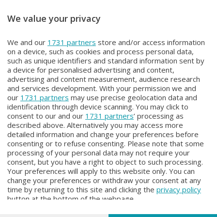
We value your privacy
IN VOSTRA COMPAGNIA
IN VOSTRA COMPAGNIA
We and our
1731 partners
store and/or access information
IN VOSTRA COMPAGNIA
IN VOSTRA COMPAGNIA
on a device, such as cookies and process personal data,
Martedì 16 Giugno 2026 11:00
Lunedì 15 Giugno 2026 11:00
such as unique identifiers and standard information sent by
a device for personalised advertising and content,
advertising and content measurement, audience research
and services development. With your permission we and
our
1731 partners
may use precise geolocation data and
identification through device scanning. You may click to
consent to our and our
1731 partners
’ processing as
described above. Alternatively you may access more
detailed information and change your preferences before
consenting or to refuse consenting. Please note that some
Facebook
Instagram
Youtube
processing of your personal data may not require your
consent, but you have a right to object to such processing.
Your preferences will apply to this website only. You can
Copyright © 2026 Bergamo TV - P.IVA : 00626270169 | Viale Papa
change your preferences or withdraw your consent at any
Giovanni XXIII n.118 24121 Bergamo | Capitale Sociale Euro 2.000.000
time by returning to this site and clicking the
privacy policy
i.v.
button at the bottom of the webpage.
Iscritta al Registro Imprese di Bergamo al n. 160028 - REA BG-160028