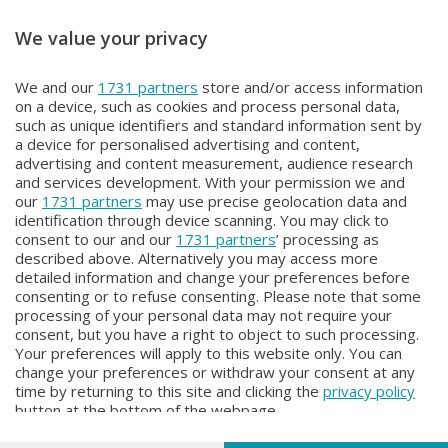
We value your privacy
IN VOSTRA COMPAGNIA
IN VOSTRA COMPAGNIA
We and our
1731 partners
store and/or access information
IN VOSTRA COMPAGNIA
IN VOSTRA COMPAGNIA
on a device, such as cookies and process personal data,
Martedì 16 Giugno 2026 11:00
Lunedì 15 Giugno 2026 11:00
such as unique identifiers and standard information sent by
a device for personalised advertising and content,
advertising and content measurement, audience research
and services development. With your permission we and
our
1731 partners
may use precise geolocation data and
identification through device scanning. You may click to
consent to our and our
1731 partners
’ processing as
described above. Alternatively you may access more
detailed information and change your preferences before
consenting or to refuse consenting. Please note that some
Facebook
Instagram
Youtube
processing of your personal data may not require your
consent, but you have a right to object to such processing.
Your preferences will apply to this website only. You can
Copyright © 2026 Bergamo TV - P.IVA : 00626270169 | Viale Papa
change your preferences or withdraw your consent at any
Giovanni XXIII n.118 24121 Bergamo | Capitale Sociale Euro 2.000.000
time by returning to this site and clicking the
privacy policy
i.v.
button at the bottom of the webpage.
Iscritta al Registro Imprese di Bergamo al n. 160028 - REA BG-160028