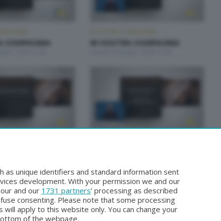
OMPAGNIA
IN VOSTRA COMPAGNIA
A COMPAGNIA
IN VOSTRA COMPAGNIA
iugno 2026 11:00
Lunedì 22 Giugno 2026 11:00
OMPAGNIA
IN VOSTRA COMPAGNIA
A COMPAGNIA
IN VOSTRA COMPAGNIA
iugno 2026 11:00
Lunedì 15 Giugno 2026 11:00
h as unique identifiers and standard information sent
rvices development. With your permission we and our
o our and our
1731 partners
’ processing as described
efuse consenting. Please note that some processing
 will apply to this website only. You can change your
bottom of the webpage.