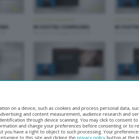
IN VOSTRA COMPAGNIA
IN VOSTRA C
NIA
IN VOSTRA COMPAGNIA
IN VOSTR
:00
Mercoledì 24 Giugno 2026 11:00
Martedì 23 G
IN VOSTRA COMPAGNIA
IN VOSTRA C
NIA
IN VOSTRA COMPAGNIA
IN VOSTR
:00
Mercoledì 17 Giugno 2026 11:00
Martedì 16 G
tion on a device, such as cookies and process personal data, suc
, advertising and content measurement, audience research and se
entification through device scanning. You may click to consent t
formation and change your preferences before consenting or to r
t you have a right to object to such processing. Your preferences
turning to this site and clicking the
privacy policy
button at the 