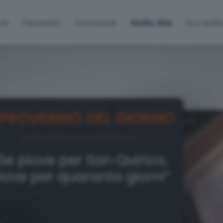
lti
Palinsesto
Sintonizzati
Radio Alta
Eco di B