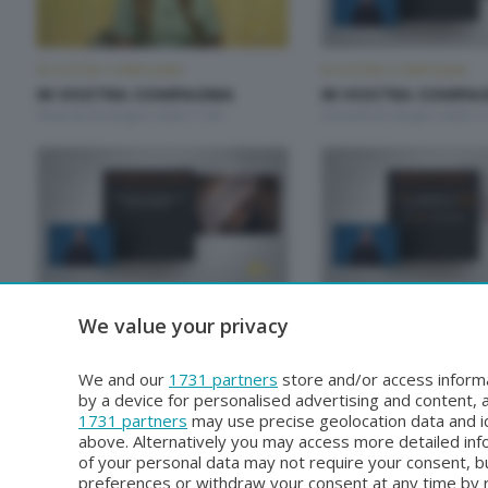
IN VOSTRA COMPAGNIA
IN VOSTRA COMPAGNIA
IN VOSTRA COMPAGNIA
IN VOSTRA COMPAG
Venerdì 26 Giugno 2026 11:00
Giovedì 25 Giugno 2026 11
IN VOSTRA COMPAGNIA
IN VOSTRA COMPAGNIA
We value your privacy
IN VOSTRA COMPAGNIA
IN VOSTRA COMPAG
Venerdì 19 Giugno 2026 11:00
Giovedì 18 Giugno 2026 11
We and our
1731 partners
store and/or access informa
by a device for personalised advertising and content
1731 partners
may use precise geolocation data and id
above. Alternatively you may access more detailed in
of your personal data may not require your consent, bu
preferences or withdraw your consent at any time by re