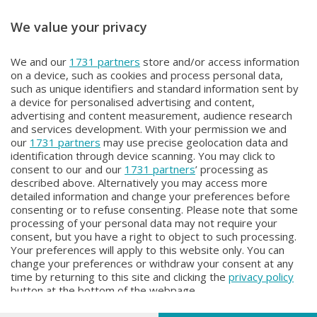
We value your privacy
IN VOSTRA COMPAGNIA
IN VOSTRA COMPAGNIA
We and our
1731 partners
store and/or access information
IN VOSTRA COMPAGNIA
IN VOSTRA COMPAGNIA
on a device, such as cookies and process personal data,
Martedì 16 Giugno 2026 11:00
Lunedì 15 Giugno 2026 11:00
such as unique identifiers and standard information sent by
a device for personalised advertising and content,
advertising and content measurement, audience research
and services development. With your permission we and
our
1731 partners
may use precise geolocation data and
identification through device scanning. You may click to
consent to our and our
1731 partners
’ processing as
described above. Alternatively you may access more
detailed information and change your preferences before
consenting or to refuse consenting. Please note that some
Facebook
Instagram
Youtube
processing of your personal data may not require your
consent, but you have a right to object to such processing.
Your preferences will apply to this website only. You can
Copyright © 2026 Bergamo TV - P.IVA : 00626270169 | Viale Papa
change your preferences or withdraw your consent at any
Giovanni XXIII n.118 24121 Bergamo | Capitale Sociale Euro 2.000.000
time by returning to this site and clicking the
privacy policy
i.v.
button at the bottom of the webpage.
Iscritta al Registro Imprese di Bergamo al n. 160028 - REA BG-160028