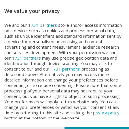
We value your privacy
IN VOSTRA COMPAGNIA
IN VOSTRA COMPAGNIA
We and our
1731 partners
store and/or access information
IN VOSTRA COMPAGNIA
IN VOSTRA COMPAGNIA
on a device, such as cookies and process personal data,
Martedì 16 Giugno 2026 11:00
Lunedì 15 Giugno 2026 11:00
such as unique identifiers and standard information sent by
a device for personalised advertising and content,
advertising and content measurement, audience research
and services development. With your permission we and
our
1731 partners
may use precise geolocation data and
identification through device scanning. You may click to
consent to our and our
1731 partners
’ processing as
described above. Alternatively you may access more
detailed information and change your preferences before
consenting or to refuse consenting. Please note that some
Facebook
Instagram
Youtube
processing of your personal data may not require your
consent, but you have a right to object to such processing.
Your preferences will apply to this website only. You can
Copyright © 2026 Bergamo TV - P.IVA : 00626270169 | Viale Papa
change your preferences or withdraw your consent at any
Giovanni XXIII n.118 24121 Bergamo | Capitale Sociale Euro 2.000.000
time by returning to this site and clicking the
privacy policy
i.v.
button at the bottom of the webpage.
Iscritta al Registro Imprese di Bergamo al n. 160028 - REA BG-160028