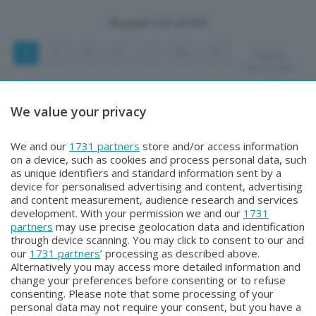
Risultati 1–20 di 1019
1
2
3
4
...
50
51
Pagina
successiva
We value your privacy
We and our
1731 partners
store and/or access information
on a device, such as cookies and process personal data, such
as unique identifiers and standard information sent by a
device for personalised advertising and content, advertising
and content measurement, audience research and services
development. With your permission we and our
1731
partners
may use precise geolocation data and identification
Facebook
Instagram
Youtube
through device scanning. You may click to consent to our and
our
1731 partners
’ processing as described above.
Alternatively you may access more detailed information and
Copyright © 2026 Bergamo TV - P.IVA : 00626270169 | Viale Papa
change your preferences before consenting or to refuse
Giovanni XXIII n.118 24121 Bergamo | Capitale Sociale Euro 2.000.000
consenting. Please note that some processing of your
i.v.
personal data may not require your consent, but you have a