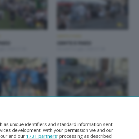
I
GENTE E PAESI
AESI
GENTE E PAESI
glio 2026 21:00
Giovedì 9 Luglio 2026 21:00
I
GENTE E PAESI
AESI
GENTE E PAESI
iugno 2026 21:00
Giovedì 4 Giugno 2026 21:00
h as unique identifiers and standard information sent
rvices development. With your permission we and our
o our and our
1731 partners
’ processing as described