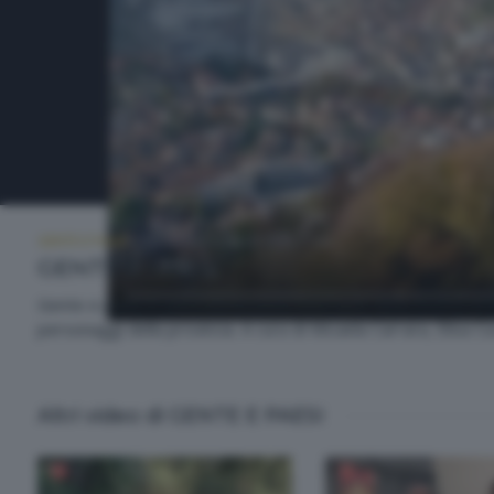
GENTE E PAESI
GIOVEDÌ 2 LUGLIO 2026 21:00
GENTE E PAESI
Gente e paesi è una trasmissione itinerante della nostra rete. 
personaggi della provincia. A cura di Micaela Carrara, Elisa C
Altri video di GENTE E PAESI