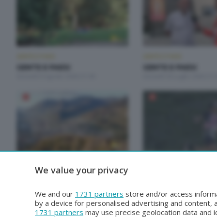
GENTE E PAESI
GENTE E PAESI
GENTE E PAESI
GENTE E PAESI
Giovedì 6 Agosto 2026 21:00
Giovedì 30 Luglio 2026 21:
GENTE E PAESI
GENTE E PAESI
We value your privacy
GENTE E PAESI
GENTE E PAESI
Giovedì 2 Luglio 2026 21:00
Giovedì 25 Giugno 2026 21
We and our
1731 partners
store and/or access informa
by a device for personalised advertising and content
1731 partners
may use precise geolocation data and id