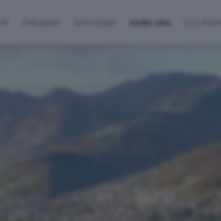
lti
Palinsesto
Sintonizzati
Radio Alta
Eco di B