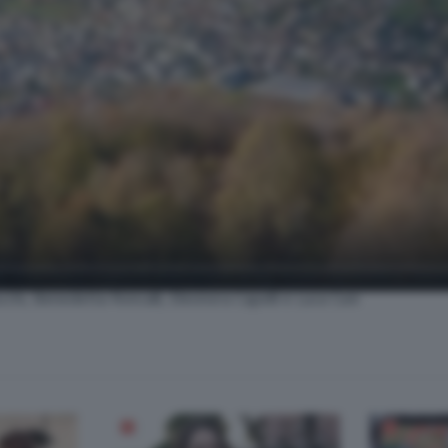
Il territorio ospita le telecamere di Bg Tv per raccontarsi, sveland
ucchi, Benedetta Roncalli, Eleonora Capelli e Luca Cuni