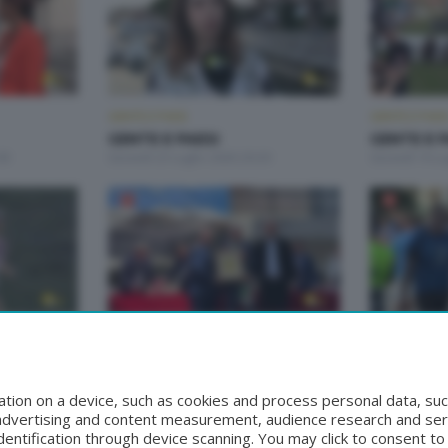
GENTE E PAESI
GENTE E PAES
GENTE E PAESI
GENTE E P
00
Giovedì 23 Luglio 2026 20:20
Giovedì 16 Lu
GENTE E PAESI
GENTE E PAES
GENTE E PAESI
GENTE E P
:00
Giovedì 18 Giugno 2026 21:00
Giovedì 11 G
tion on a device, such as cookies and process personal data, suc
, advertising and content measurement, audience research and se
entification through device scanning. You may click to consent t