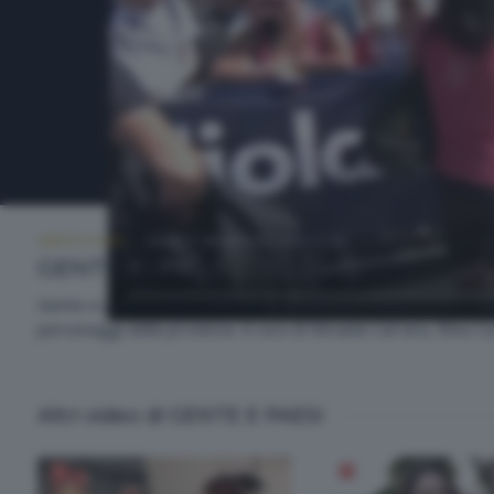
GENTE E PAESI
GIOVEDÌ 28 MAGGIO 2026 21:00
GENTE E PAESI
Gente e paesi è una trasmissione itinerante della nostra rete. 
personaggi della provincia. A cura di Micaela Carrara, Elisa C
Altri video di GENTE E PAESI