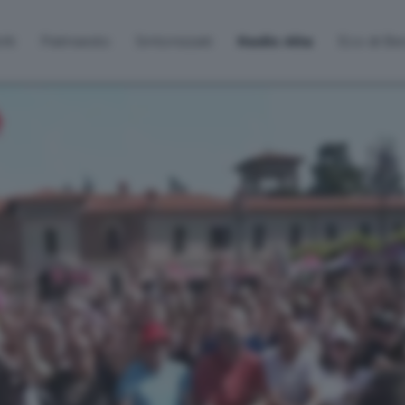
lti
Palinsesto
Sintonizzati
Radio Alta
Eco di B