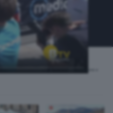
o luoghi e realtà inattesi e ricchi di storia e tradizione e