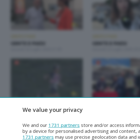
GENTE E PAESI
GENTE E PAESI
GENTE E PAESI
GENTE E PAESI
Giovedì 30 Luglio 2026 21:00
Giovedì 23 Luglio 2026 20:
GENTE E PAESI
GENTE E PAESI
We value your privacy
GENTE E PAESI
GENTE E PAESI
Giovedì 25 Giugno 2026 21:00
Giovedì 18 Giugno 2026 21
We and our
1731 partners
store and/or access informa
by a device for personalised advertising and content
1731 partners
may use precise geolocation data and id