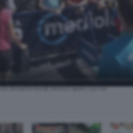
Il territorio ospita le telecamere di Bg Tv per raccontarsi, sveland
ucchi, Benedetta Roncalli, Eleonora Capelli e Luca Cuni