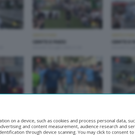
GENTE E PAESI
GENTE E PAES
GENTE E PAESI
GENTE E P
20
Giovedì 16 Luglio 2026 21:00
Giovedì 9 Lug
GENTE E PAESI
GENTE E PAES
GENTE E PAESI
GENTE E P
:00
Giovedì 11 Giugno 2026 21:00
Giovedì 4 Gi
tion on a device, such as cookies and process personal data, suc
, advertising and content measurement, audience research and se
entification through device scanning. You may click to consent t