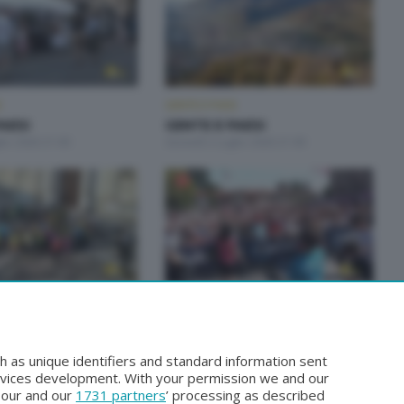
I
GENTE E PAESI
AESI
GENTE E PAESI
lio 2026 21:00
Giovedì 2 Luglio 2026 21:00
I
GENTE E PAESI
AESI
GENTE E PAESI
ugno 2026 21:00
Giovedì 28 Maggio 2026 21:00
h as unique identifiers and standard information sent
rvices development. With your permission we and our
o our and our
1731 partners
’ processing as described