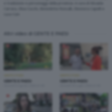
e tradizione e personaggi della provincia. A cura di Micaela
Carrara, Elisa Cucchi, Benedetta Roncalli, Eleonora Capelli e
Luca Cuni
Altri video di GENTE E PAESI
GENTE E PAESI
GENTE E PAESI
GENTE E PAESI
GENTE E PAESI
Giovedì 6 Agosto 2026 21:00
Giovedì 30 Luglio 2026 21:00