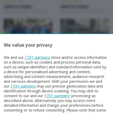
GENTE E PAESI
GENTE E PAESI
GENTE E PAESI
GENTE E PAESI
Giovedì 25 Giugno 2026 21:00
Giovedì 18 Giugno 2026 21:00
We value your privacy
GENTE E PAESI
GENTE E PAESI
We and our
1731 partners
store and/or access information
GENTE E PAESI
GENTE E PAESI
on a device, such as cookies and process personal data,
Giovedì 11 Giugno 2026 21:00
Giovedì 4 Giugno 2026 21:00
such as unique identifiers and standard information sent by
a device for personalised advertising and content,
advertising and content measurement, audience research
and services development. With your permission we and
our
1731 partners
may use precise geolocation data and
identification through device scanning. You may click to
consent to our and our
1731 partners
’ processing as
described above. Alternatively you may access more
detailed information and change your preferences before
consenting or to refuse consenting. Please note that some
Facebook
Instagram
Youtube