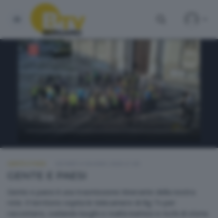
GENTE E PAESI
GIOVEDÌ 4 GIUGNO 2026 21:00
GENTE E PAESI
Gente e paesi è una trasmissione itinerante della nostra
rete. Il territorio ospita le telecamere di Bg Tv per
raccontarsi, svelando luoghi e realtà inattesi e ricchi di storia