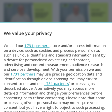
We value your privacy
MUOVERSI PER STAR BENE
MUOVERSI PER STAR BENE
MUOVERSI PER STAR
MUOVERSI PER STAR
We and our
1731 partners
store and/or access information
BENE
BENE
on a device, such as cookies and process personal data,
Mercoledì 2 Aprile 2025 09:00
Martedì 1 Aprile 2025 09:00
such as unique identifiers and standard information sent by
a device for personalised advertising and content,
advertising and content measurement, audience research
and services development. With your permission we and
our
1731 partners
may use precise geolocation data and
identification through device scanning. You may click to
consent to our and our
1731 partners
’ processing as
described above. Alternatively you may access more
detailed information and change your preferences before
consenting or to refuse consenting. Please note that some
Facebook
Instagram
Youtube
processing of your personal data may not require your
consent, but you have a right to object to such processing.