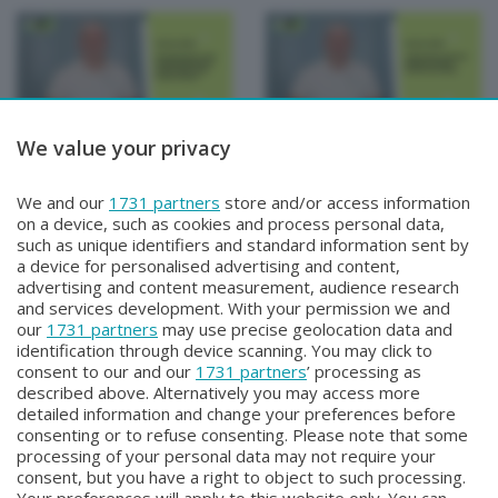
We value your privacy
MUOVERSI PER STAR BENE
MUOVERSI PER STAR BENE
MUOVERSI PER STAR
MUOVERSI PER STAR
We and our
1731 partners
store and/or access information
BENE
BENE
on a device, such as cookies and process personal data,
Mercoledì 2 Aprile 2025 09:00
Martedì 1 Aprile 2025 09:00
such as unique identifiers and standard information sent by
a device for personalised advertising and content,
advertising and content measurement, audience research
and services development. With your permission we and
our
1731 partners
may use precise geolocation data and
identification through device scanning. You may click to
consent to our and our
1731 partners
’ processing as
described above. Alternatively you may access more
detailed information and change your preferences before
consenting or to refuse consenting. Please note that some
Facebook
Instagram
Youtube
processing of your personal data may not require your
consent, but you have a right to object to such processing.