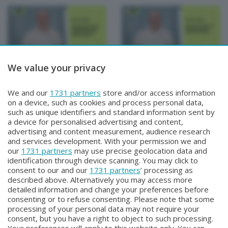
We value your privacy
MUOVERSI PER STAR BENE
MUOVERSI PER STAR BENE
MUOVERSI PER STAR
MUOVERSI PER STAR
We and our
1731 partners
store and/or access information
BENE
BENE
on a device, such as cookies and process personal data,
Mercoledì 2 Aprile 2025 09:00
Martedì 1 Aprile 2025 09:00
such as unique identifiers and standard information sent by
a device for personalised advertising and content,
advertising and content measurement, audience research
and services development. With your permission we and
our
1731 partners
may use precise geolocation data and
identification through device scanning. You may click to
consent to our and our
1731 partners
’ processing as
described above. Alternatively you may access more
detailed information and change your preferences before
consenting or to refuse consenting. Please note that some
Facebook
Instagram
Youtube
processing of your personal data may not require your
consent, but you have a right to object to such processing.