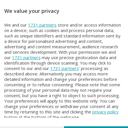
We value your privacy
BENVENUTI IN CASA CISL
BENVENUTI IN CASA CISL
We and our
1731 partners
store and/or access information
BENVENUTI IN CASA CISL
BENVENUTI IN CASA CISL
on a device, such as cookies and process personal data,
Martedì 31 Marzo 2026 20:00
Martedì 24 Marzo 2026 20:00
such as unique identifiers and standard information sent by
a device for personalised advertising and content,
advertising and content measurement, audience research
and services development. With your permission we and
our
1731 partners
may use precise geolocation data and
identification through device scanning. You may click to
consent to our and our
1731 partners
’ processing as
described above. Alternatively you may access more
detailed information and change your preferences before
consenting or to refuse consenting. Please note that some
Facebook
Instagram
Youtube
processing of your personal data may not require your
consent, but you have a right to object to such processing.
Your preferences will apply to this website only. You can
Copyright © 2026 Bergamo TV - P.IVA : 00626270169 | Viale Papa
change your preferences or withdraw your consent at any
Giovanni XXIII n.118 24121 Bergamo | Capitale Sociale Euro 2.000.000
time by returning to this site and clicking the
privacy policy
i.v.
button at the bottom of the webpage.
Iscritta al Registro Imprese di Bergamo al n. 160028 - REA BG-160028