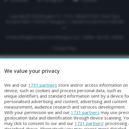
Copyright © 2026 Bergamo TV - P.IVA : 00626270169 | Viale Papa
Giovanni XXIII n.118 24121 Bergamo | Capitale Sociale Euro 2.000.000
i.v.
Iscritta al Registro Imprese di Bergamo al n. 160028 - REA BG-160028
Privacy Policy
We value your privacy
We and our
1731 partners
store and/or access information on
device, such as cookies and process personal data, such as
unique identifiers and standard information sent by a device fo
personalised advertising and content, advertising and content
measurement, audience research and services development.
With your permission we and our
1731 partners
may use preci
geolocation data and identification through device scanning. Yo
may click to consent to our and our
1731 partners
’ processing
described above. Alternatively you may access more detailed