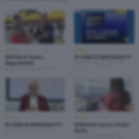
SPECIALI
SPECIALI
SPECIALE Costa...
50 ANNI DI BERGAMOTV
degustando
Martedì 4 Agosto 2026 21:00
Venerdì 7 Agosto 2026 22:00
SPECIALI
SPECIALI
50 ANNI DI BERGAMOTV
SPECIALE Cancro Primo
Martedì 28 Luglio 2026 21:10
Aiuto
Venerdì 24 Luglio 2026 22:00