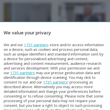
We value your privacy
SPECIALI
SPECIALI
SPECIALE Studenti e
SPECIALE Premio
We and our
1731 partners
store and/or access information
Bersaglieri
Quarenghi
on a device, such as cookies and process personal data,
Martedì 30 Giugno 2026 22:30
Giovedì 25 Giugno 2026 22:30
such as unique identifiers and standard information sent by
a device for personalised advertising and content,
advertising and content measurement, audience research
and services development. With your permission we and
our
1731 partners
may use precise geolocation data and
identification through device scanning. You may click to
consent to our and our
1731 partners
’ processing as
described above. Alternatively you may access more
detailed information and change your preferences before
consenting or to refuse consenting. Please note that some
Facebook
Instagram
Youtube
processing of your personal data may not require your
consent, but you have a right to object to such processing.