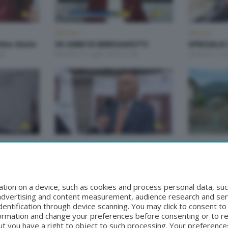
SPECIALI
SPECIALI
imo Aiuto
50 ANNI DI BERGAMOTV
SPECIALE 
00
Martedì 21 Luglio 2026 21:00
Venerdì 17 Lu
SPECIALI
SPECIALI
e
SPECIALE Premio Quarenghi
SPECIALE 
Giovedì 25 Giugno 2026 22:30
Bersaglier
:30
Martedì 23 G
tion on a device, such as cookies and process personal data, suc
, advertising and content measurement, audience research and se
entification through device scanning. You may click to consent t
formation and change your preferences before consenting or to r
t you have a right to object to such processing. Your preferences