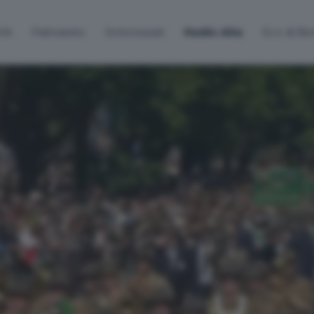
lti
Palinsesto
Sintonizzati
Radio Alta
Eco di B