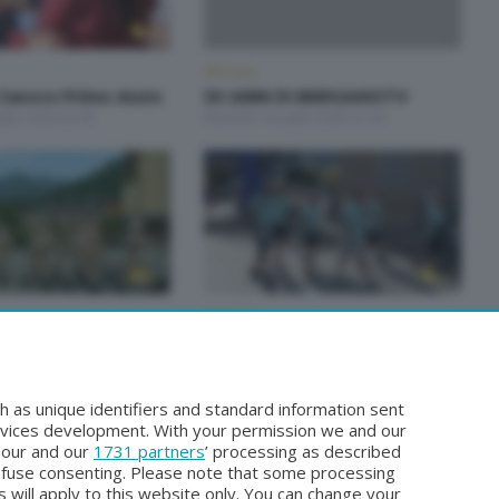
SPECIALI
Cancro Primo Aiuto
50 ANNI DI BERGAMOTV
glio 2026 22:00
Martedì 14 Luglio 2026 21:00
SPECIALI
Studenti e
SPECIALE 4 passi di gusto
i
Mercoledì 17 Giugno 2026 22:00
iugno 2026 22:30
h as unique identifiers and standard information sent
rvices development. With your permission we and our
o our and our
1731 partners
’ processing as described
efuse consenting. Please note that some processing
 will apply to this website only. You can change your