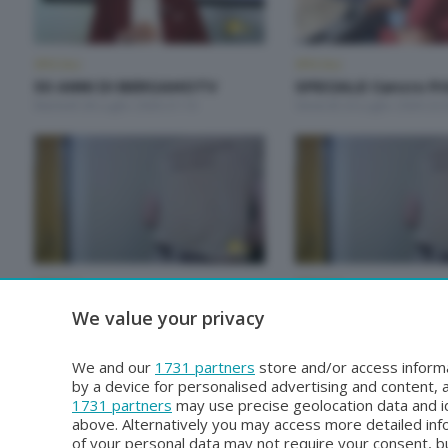
SPECIALI
SPECIALI
50 ANNI DI BERGAMOTV
SPECIALE Cancro Pr
Martedì 28 Luglio 2026 21:10
Venerdì 24 Luglio 2026 22:
SPECIALI
SPECIALI
SPECIALE Studenti e
SPECIALE Studenti 
We value your privacy
Bersaglieri
Bersaglieri
Venerdì 3 Luglio 2026 22:00
Martedì 30 Giugno 2026 22
We and our
1731 partners
store and/or access informa
by a device for personalised advertising and content
1731 partners
may use precise geolocation data and id
above. Alternatively you may access more detailed in
of your personal data may not require your consent, bu