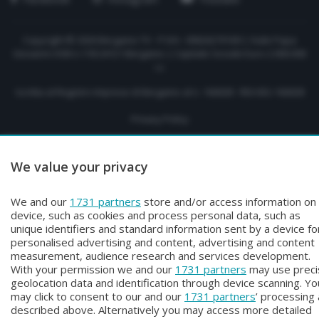
Copyright © 2026 Bergamo TV - P.IVA : 00626270169 | Viale Papa
Giovanni XXIII n.118 24121 Bergamo | Capitale Sociale Euro 2.000.000
i.v.
Iscritta al Registro Imprese di Bergamo al n. 160028 - REA BG-160028
Privacy Policy
We value your privacy
We and our
1731 partners
store and/or access information on
device, such as cookies and process personal data, such as
unique identifiers and standard information sent by a device fo
personalised advertising and content, advertising and content
measurement, audience research and services development.
With your permission we and our
1731 partners
may use preci
geolocation data and identification through device scanning. Yo
may click to consent to our and our
1731 partners
’ processing
described above. Alternatively you may access more detailed