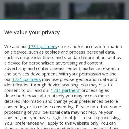
We value your privacy
PENNE NERE
PENNE NERE
We and our
1731 partners
store and/or access information
PENNE NERE
PENNE NERE
on a device, such as cookies and process personal data,
Venerdì 5 Giugno 2026 22:30
Venerdì 29 Maggio 2026 22:30
such as unique identifiers and standard information sent by
a device for personalised advertising and content,
advertising and content measurement, audience research
and services development. With your permission we and
our
1731 partners
may use precise geolocation data and
identification through device scanning. You may click to
consent to our and our
1731 partners
’ processing as
described above. Alternatively you may access more
detailed information and change your preferences before
consenting or to refuse consenting. Please note that some
Facebook
Instagram
Youtube
processing of your personal data may not require your
consent, but you have a right to object to such processing.
Your preferences will apply to this website only. You can
Copyright © 2026 Bergamo TV - P.IVA : 00626270169 | Viale Papa
change your preferences or withdraw your consent at any