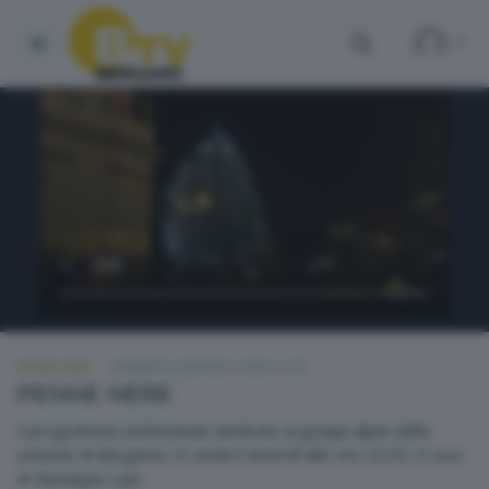
PENNE NERE
VENERDÌ 9 GENNAIO 2026 22:30
PENNE NERE
Il programma settimanale dedicato ai gruppi alpini della
sezione di Bergamo. In onda il venerdì alle ore 22.30. A cura
di Giuseppe Lupi