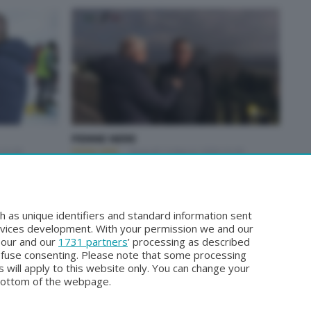
PENNE NERE
 22:30
PENNE NERE
Venerdì 13 Marzo 2026 22:30
3
4
...
20
21
Pagina successiva
h as unique identifiers and standard information sent
rvices development. With your permission we and our
o our and our
1731 partners
’ processing as described
efuse consenting. Please note that some processing
 will apply to this website only. You can change your
bottom of the webpage.
Facebook
Instagram
Youtube