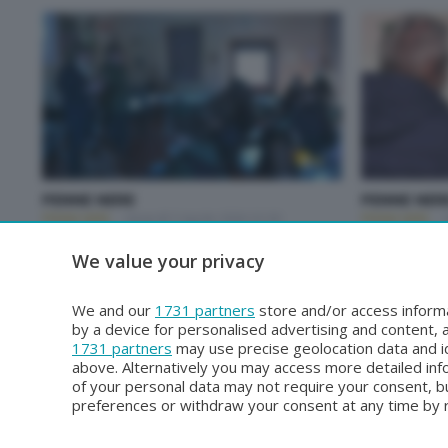
PENNE NERE
PENNE NER
PENNE NERE
Venerdì 3 Aprile 2026 22:30
PENNE NERE
We value your privacy
Risultati 1–20 di 404
We and our
1731 partners
store and/or access informa
by a device for personalised advertising and content
1731 partners
may use precise geolocation data and id
above. Alternatively you may access more detailed in
of your personal data may not require your consent, bu
preferences or withdraw your consent at any time by re