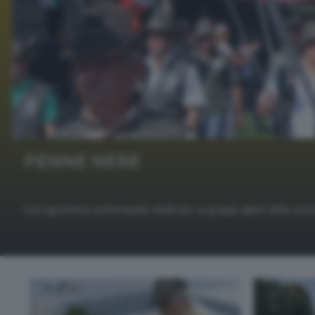
PENNE NERE
Il programma settimanale dedicato ai gruppi alpini della sezi