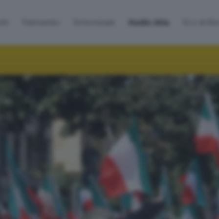
lti
Palinsesto
Sintonizzati
Radio Alta
Eco di B