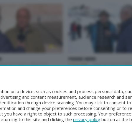
E
PENNE NERE
Venerdì 27 Marzo 2026 22:30
PENNE NERE
Venerdì 20 Marzo 2026
1
2
tion on a device, such as cookies and process personal data, suc
, advertising and content measurement, audience research and se
entification through device scanning. You may click to consent t
formation and change your preferences before consenting or to r
t you have a right to object to such processing. Your preferences
turning to this site and clicking the
privacy policy
button at the 