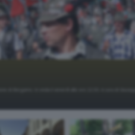
one di Bergamo. In onda il venerdì alle ore 22.30. A cura di Giusep