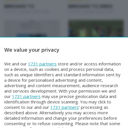
BERGAMO TG
BERGAMO TG ORE12
Lunedì 3 Agosto 2026 19:30
Lunedì 3 Agosto 2026 12:00
We value your privacy
BERGAMO TG
BERGAMO TG
BERGAMO TG
BERGAMO TG
We and our
1731 partners
store and/or access information
Domenica 2 Agosto 2026 19:30
Sabato 1 Agosto 2026 19:30
on a device, such as cookies and process personal data,
such as unique identifiers and standard information sent by
a device for personalised advertising and content,
advertising and content measurement, audience research
and services development. With your permission we and
our
1731 partners
may use precise geolocation data and
identification through device scanning. You may click to
consent to our and our
1731 partners
’ processing as
described above. Alternatively you may access more
detailed information and change your preferences before
consenting or to refuse consenting. Please note that some
Facebook
Instagram
Youtube