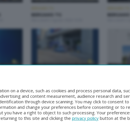
BERGAMO TG
BERGAMO TG
2
BERGAMO TG
BERGAMO 
00
Mercoledì 5 Agosto 2026 19:30
Mercoledì 5 
BERGAMO TG
BERGAMO TG
BERGAMO TG ORE12
BERGAMO
0
Lunedì 3 Agosto 2026 12:00
Domenica 2 A
tion on a device, such as cookies and process personal data, suc
, advertising and content measurement, audience research and se
entification through device scanning. You may click to consent t
formation and change your preferences before consenting or to r
t you have a right to object to such processing. Your preferences
turning to this site and clicking the
privacy policy
button at the 