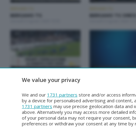
BERGAMO TG
BERGAMO TG
BERGAMO TG
BERGAMO TG ORE1
Giovedì 6 Agosto 2026 19:30
Giovedì 6 Agosto 2026 12:
BERGAMO TG
BERGAMO TG
We value your privacy
BERGAMO TG ORE12
BERGAMO TG
Martedì 4 Agosto 2026 12:00
Lunedì 3 Agosto 2026 19:3
We and our
1731 partners
store and/or access informa
by a device for personalised advertising and content
1731 partners
may use precise geolocation data and id
above. Alternatively you may access more detailed in
of your personal data may not require your consent, bu
preferences or withdraw your consent at any time by re