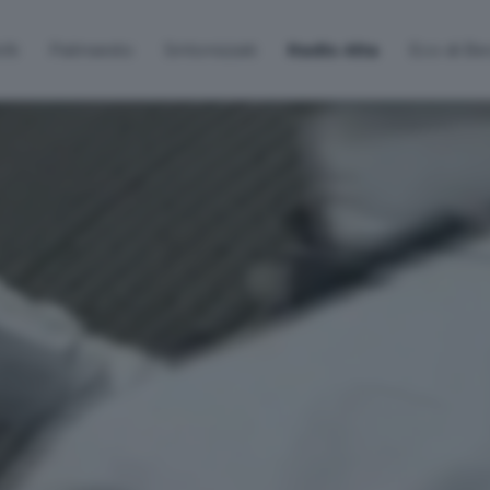
lti
Palinsesto
Sintonizzati
Radio Alta
Eco di B