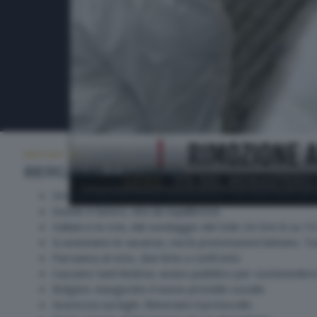
BERGAMO TG
LUNEDÌ 11 MAGGIO 2026 12:00
BERGAMO TG ORE12
Stretta sulla rimozione dell'amianto, 100 interventi al
Donne e lavoro, vita da equilibriste
Italiani e la crisi, dal sondaggio del Sole 24 Ore 8 su 1
Si avvicinano le vacanze, ma le prenotazioni latitano. Tu
Parzanica al voto, due liste a confronto
Cazzano Sant'Andrea: avviso pubblico per sostenedere
Bolgare. inaugurato il nuovo presidio sociale
Sicurezza sui laghi. Rinnovato il protocollo