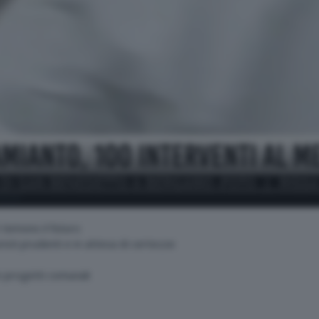
 mese
0 temono il futuro
risti prudenti e in attesa di certezze
 progetti comunali