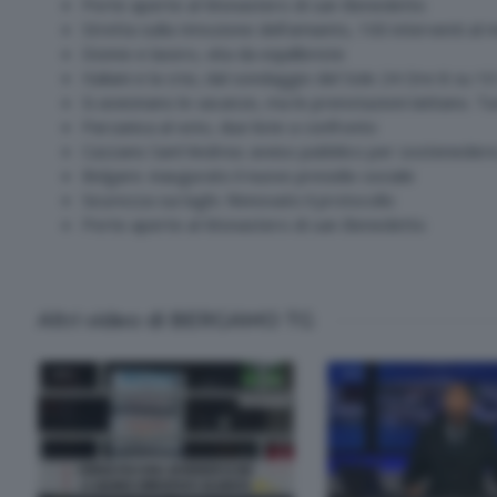
Porte aperte al Monastero di san Benedetto
Stretta sulla rimozione dell'amianto, 100 interventi al
Donne e lavoro, vita da equilibriste
Italiani e la crisi, dal sondaggio del Sole 24 Ore 8 su 1
Si avvicinano le vacanze, ma le prenotazioni latitano. Tu
Parzanica al voto, due liste a confronto
Cazzano Sant'Andrea: avviso pubblico per sostenedere
Bolgare. inaugurato il nuovo presidio sociale
Sicurezza sui laghi. Rinnovato il protocollo
Porte aperte al Monastero di san Benedetto
Altri video di BERGAMO TG