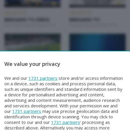
BERGAMO TG
BERGAMO TG
BERGAMO TG ORE12
BERGAMO TG
Mercoledì 5 Agosto 2026 12:00
Martedì 4 Agosto 2026 19:30
We value your privacy
BERGAMO TG
BERGAMO TG
BERGAMO TG ORE12
BERGAMO TG
We and our
1731 partners
store and/or access information
Martedì 4 Agosto 2026 12:00
Lunedì 3 Agosto 2026 19:30
on a device, such as cookies and process personal data,
such as unique identifiers and standard information sent by
a device for personalised advertising and content,
advertising and content measurement, audience research
and services development. With your permission we and
our
1731 partners
may use precise geolocation data and
identification through device scanning. You may click to
consent to our and our
1731 partners
’ processing as
described above. Alternatively you may access more