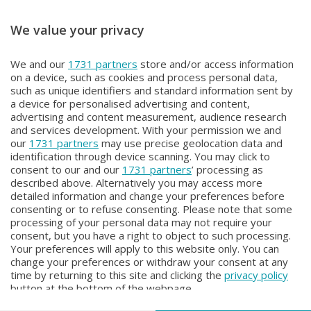
We value your privacy
BERGAMO TG
BERGAMO TG
BERGAMO TG
BERGAMO TG ORE12
We and our
1731 partners
store and/or access information
Martedì 4 Agosto 2026 19:30
Martedì 4 Agosto 2026 12:00
on a device, such as cookies and process personal data,
such as unique identifiers and standard information sent by
a device for personalised advertising and content,
advertising and content measurement, audience research
and services development. With your permission we and
our
1731 partners
may use precise geolocation data and
identification through device scanning. You may click to
consent to our and our
1731 partners
’ processing as
described above. Alternatively you may access more
detailed information and change your preferences before
consenting or to refuse consenting. Please note that some
Facebook
Instagram
Youtube
processing of your personal data may not require your
consent, but you have a right to object to such processing.
Your preferences will apply to this website only. You can
Copyright © 2026 Bergamo TV - P.IVA : 00626270169 | Viale Papa
change your preferences or withdraw your consent at any
Giovanni XXIII n.118 24121 Bergamo | Capitale Sociale Euro 2.000.000
time by returning to this site and clicking the
privacy policy
i.v.
button at the bottom of the webpage.
Iscritta al Registro Imprese di Bergamo al n. 160028 - REA BG-160028