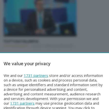
TUTTOATALANTA
TUTTOATALANTA
Lunedì 1 Febbraio 2016 21:00
Risultati 2661–2671 di 2671
We value your privacy
Pagina
1
2
3
4
...
133
134
precedente
We and our
1731 partners
store and/or access information
on a device, such as cookies and process personal data,
such as unique identifiers and standard information sent by
a device for personalised advertising and content,
advertising and content measurement, audience research
and services development. With your permission we and
our
1731 partners
may use precise geolocation data and
identification through device scanning. You may click to