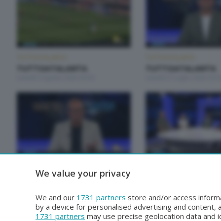
TUTTOATALANTA
TUTTOATALANTA
TUTTOATALANTA
TUTTOATALANTA
Lunedì 3 Agosto 2026 20:50
Lunedì 27 Luglio 2026 20:5
TUTTOATALANTA
TUTTOATALANTA
We value your privacy
TUTTOATALANTA
TUTTOATALANTA
Lunedì 29 Giugno 2026 20:50
Lunedì 22 Giugno 2026 20:
We and our
1731 partners
store and/or access informa
by a device for personalised advertising and content
1731 partners
may use precise geolocation data and id