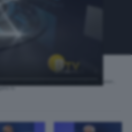
incontri dell’Atalanta. la presenza in studio di giocatori ,
gamo tv.