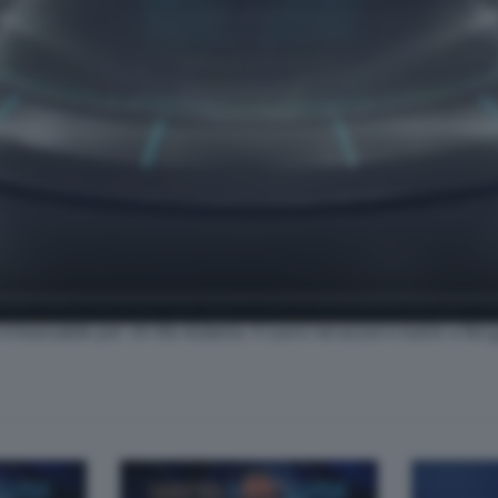
r i tifosi nerazzurri per apprezzare In esclusiva le immagini degli 
irrinunciabile per chi tifa Atalanta. Il cuore nerazzurro batte a Ber