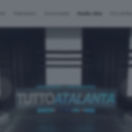
lti
Palinsesto
Sintonizzati
Radio Alta
Eco di B