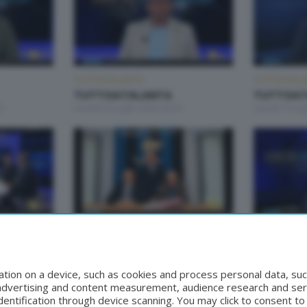
TUTTOATALANTA
TUTTOATALA
TUTTOATALANTA
TUTTOAT
0
Lunedì 20 Luglio 2026 20:50
Lunedì 13 Lug
TUTTOATALANTA
TUTTOATALA
TUTTOATALANTA
TUTTOAT
50
Lunedì 15 Giugno 2026 21:10
Lunedì 8 Giu
tion on a device, such as cookies and process personal data, suc
, advertising and content measurement, audience research and se
entification through device scanning. You may click to consent t