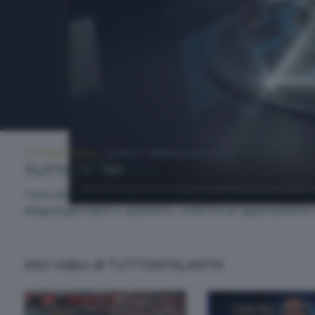
TUTTOATALANTA
LUNEDÌ 1 FEBBRAIO 2016 21:50
TUTTOATALANTA
Tutto Atalanta è un talk-show sportivo l’ appuntamento fisso pe
dirigenti,giornalisti e opinionisti, conferma un appuntamento 
Altri video di TUTTOATALANTA