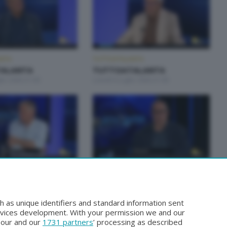
NTA
TUTTOATALANTA
ALANTA
TUTTOATALANTA
lio 2026 21:00
Lunedì 6 Luglio 2026 21:00
NTA
TUTTOATALANTA
ALANTA
TUTTOATALANTA
gno 2026 21:10
Venerdì 5 Giugno 2026 18:30
h as unique identifiers and standard information sent
rvices development. With your permission we and our
o our and our
1731 partners
’ processing as described