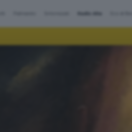
lti
Palinsesto
Sintonizzati
Radio Alta
Eco di B