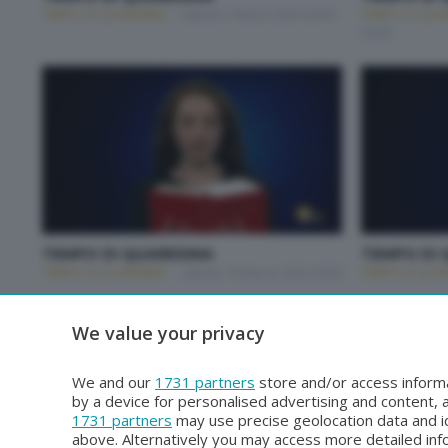
TEMPO DI QUARESIMA
Sabato 2 Marzo 2024 20:50
TEMPO DI QUA
20:50
TEMPO DI QUARESIMA
TEMPO DI 
TEMPO DI QUARESIMA
Sabato 18 Marzo 2023 20:50
TEMPO DI QUA
We value your privacy
Risultati 1–20 di 62
We and our
1731 partners
store and/or access informa
by a device for personalised advertising and content
1731 partners
may use precise geolocation data and id
above. Alternatively you may access more detailed in