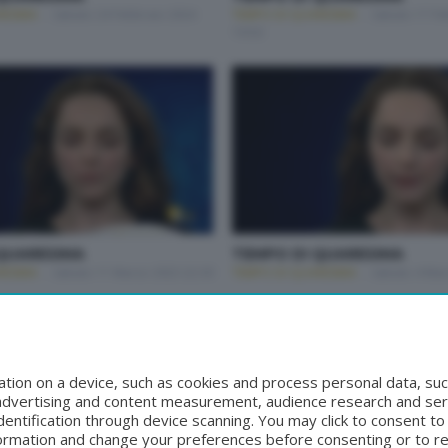
RESIMA
Sabato 24 Febbraio 2024
TEMPO DI QUARESIMA
Sabato 17 Fe
19:50
QUARESIMA
TEMPO DI QUARESIMA
RESIMA
Sabato 11 Marzo 2023 22:30
TEMPO DI QUARESIMA
Sabato 4 Mar
tion on a device, such as cookies and process personal data, suc
, advertising and content measurement, audience research and se
entification through device scanning. You may click to consent t
formation and change your preferences before consenting or to r