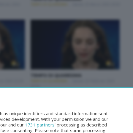
bbraio 2024
TEMPO DI QUARESIMA
Sabato 25 Marzo 2023 20:50
TEMPO DI QUARESIMA
zo 2023 22:20
TEMPO DI QUARESIMA
Sabato 25 Febbraio 2023
20:30
1
2
3
4
Pagina successiva
h as unique identifiers and standard information sent
rvices development. With your permission we and our
o our and our
1731 partners
’ processing as described
efuse consenting. Please note that some processing