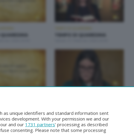
ARESIMA
TEMPO DI QUARESIMA
 QUARESIMA
TEMPO DI QUARESIMA
bbraio 2026 20:00
Sabato 21 Febbraio 2026 20:00
ARESIMA
TEMPO DI QUARESIMA
 QUARESIMA
TEMPO DI QUARESIMA
rzo 2025 20:00
Sabato 8 Marzo 2025 20:00
h as unique identifiers and standard information sent
rvices development. With your permission we and our
o our and our
1731 partners
’ processing as described
efuse consenting. Please note that some processing