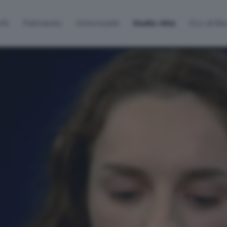
lti
Palinsesto
Sintonizzati
Radio Alta
Eco di B