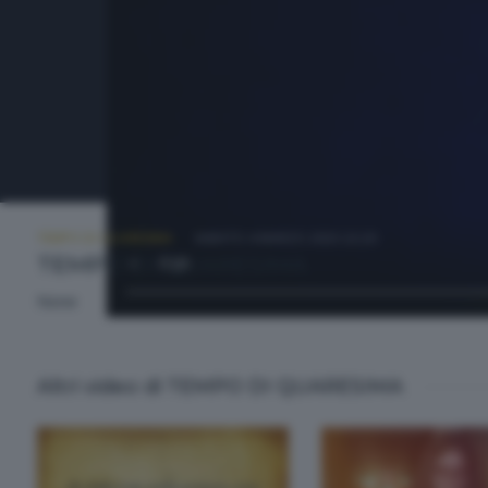
TEMPO DI QUARESIMA
SABATO 4 MARZO 2023 22:20
TEMPO DI QUARESIMA
None
Altri video di TEMPO DI QUARESIMA