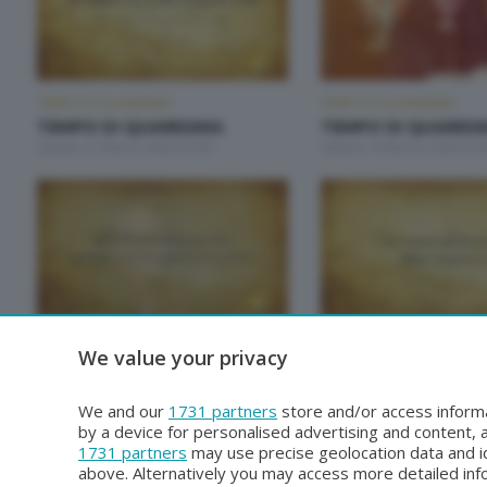
TEMPO DI QUARESIMA
TEMPO DI QUARESIMA
TEMPO DI QUARESIMA
TEMPO DI QUARES
Sabato 21 Marzo 2026 20:00
Sabato 14 Marzo 2026 20:
TEMPO DI QUARESIMA
TEMPO DI QUARESIMA
We value your privacy
TEMPO DI QUARESIMA
TEMPO DI QUARES
Sabato 5 Aprile 2025 20:00
Sabato 29 Marzo 2025 20:
We and our
1731 partners
store and/or access informa
by a device for personalised advertising and content
1731 partners
may use precise geolocation data and id
above. Alternatively you may access more detailed in