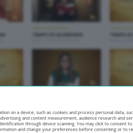
TEMPO DI QUARESIMA
TEMPO DI QU
IMA
TEMPO DI QUARESIMA
TEMPO DI
00
Sabato 7 Marzo 2026 21:30
Sabato 28 Fe
TEMPO DI QUARESIMA
TEMPO DI QU
IMA
TEMPO DI QUARESIMA
TEMPO DI
00
Sabato 22 Marzo 2025 20:00
Sabato 15 Ma
tion on a device, such as cookies and process personal data, suc
, advertising and content measurement, audience research and se
entification through device scanning. You may click to consent t
formation and change your preferences before consenting or to r