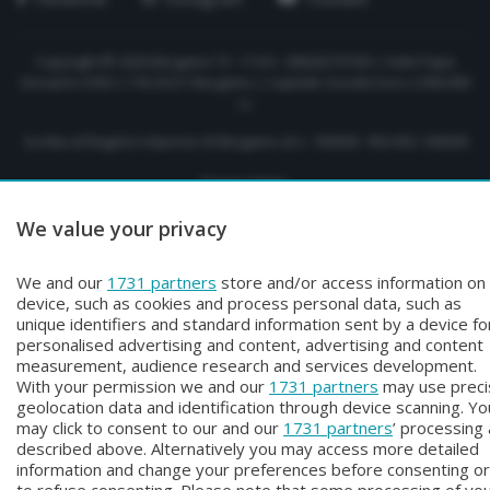
Copyright © 2026 Bergamo TV - P.IVA : 00626270169 | Viale Papa
Giovanni XXIII n.118 24121 Bergamo | Capitale Sociale Euro 2.000.000
i.v.
Iscritta al Registro Imprese di Bergamo al n. 160028 - REA BG-160028
Privacy Policy
We value your privacy
We and our
1731 partners
store and/or access information on
device, such as cookies and process personal data, such as
unique identifiers and standard information sent by a device fo
personalised advertising and content, advertising and content
measurement, audience research and services development.
With your permission we and our
1731 partners
may use preci
geolocation data and identification through device scanning. Yo
may click to consent to our and our
1731 partners
’ processing
described above. Alternatively you may access more detailed
information and change your preferences before consenting or