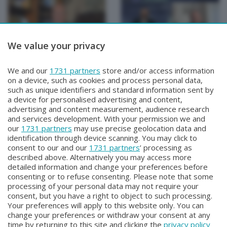
We value your privacy
TUTTOATALANTA NEWS
TUTTOATALANTA NEWS
We and our
1731 partners
store and/or access information
TUTTOATALANTA NEWS
TUTTOATALANTA NEWS
on a device, such as cookies and process personal data,
Mercoledì 29 Luglio 2026 13:00
Martedì 28 Luglio 2026 13:00
such as unique identifiers and standard information sent by
a device for personalised advertising and content,
advertising and content measurement, audience research
and services development. With your permission we and
our
1731 partners
may use precise geolocation data and
identification through device scanning. You may click to
consent to our and our
1731 partners
’ processing as
described above. Alternatively you may access more
detailed information and change your preferences before
consenting or to refuse consenting. Please note that some
Facebook
Instagram
Youtube
processing of your personal data may not require your
consent, but you have a right to object to such processing.
Your preferences will apply to this website only. You can
Copyright © 2026 Bergamo TV - P.IVA : 00626270169 | Viale Papa
change your preferences or withdraw your consent at any
Giovanni XXIII n.118 24121 Bergamo | Capitale Sociale Euro 2.000.000
time by returning to this site and clicking the
privacy policy