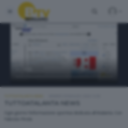
TUTTOATALANTA NEWS
VENERDÌ 29 MAGGIO 2026 13:00
TUTTOATALANTA NEWS
Ogni giorno l'informazione sportiva dedicata all'Atalanta. Con
Fabrizio Pirola