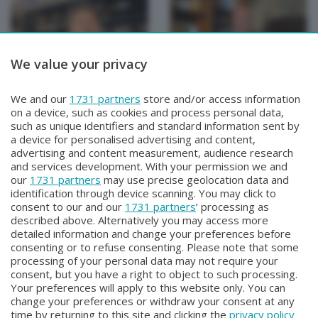
We value your privacy
TUTTOATALANTA NEWS
TUTTOATALANTA NEWS
We and our
1731 partners
store and/or access information
TUTTOATALANTA NEWS
TUTTOATALANTA NEWS
on a device, such as cookies and process personal data,
Giovedì 30 Luglio 2026 13:00
Mercoledì 29 Luglio 2026 13:00
such as unique identifiers and standard information sent by
a device for personalised advertising and content,
advertising and content measurement, audience research
and services development. With your permission we and
our
1731 partners
may use precise geolocation data and
identification through device scanning. You may click to
consent to our and our
1731 partners
’ processing as
described above. Alternatively you may access more
detailed information and change your preferences before
consenting or to refuse consenting. Please note that some
Facebook
Instagram
Youtube
processing of your personal data may not require your
consent, but you have a right to object to such processing.
Your preferences will apply to this website only. You can
Copyright © 2026 Bergamo TV - P.IVA : 00626270169 | Viale Papa
change your preferences or withdraw your consent at any
Giovanni XXIII n.118 24121 Bergamo | Capitale Sociale Euro 2.000.000
time by returning to this site and clicking the
privacy policy