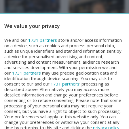
We value your privacy
TUTTOATALANTA NEWS
TUTTOATALANTA NEWS
We and our
1731 partners
store and/or access information
TUTTOATALANTA NEWS
TUTTOATALANTA NEWS
on a device, such as cookies and process personal data,
Venerdì 31 Luglio 2026 13:00
Giovedì 30 Luglio 2026 13:00
such as unique identifiers and standard information sent by
a device for personalised advertising and content,
advertising and content measurement, audience research
and services development. With your permission we and
our
1731 partners
may use precise geolocation data and
identification through device scanning. You may click to
consent to our and our
1731 partners
’ processing as
described above. Alternatively you may access more
detailed information and change your preferences before
consenting or to refuse consenting. Please note that some
Facebook
Instagram
Youtube
processing of your personal data may not require your
consent, but you have a right to object to such processing.
Your preferences will apply to this website only. You can
Copyright © 2026 Bergamo TV - P.IVA : 00626270169 | Viale Papa
change your preferences or withdraw your consent at any
Giovanni XXIII n.118 24121 Bergamo | Capitale Sociale Euro 2.000.000
time by returning to this site and clicking the
privacy policy