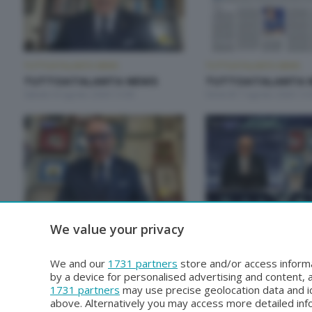
TUTTOATALANTA NEWS
TUTTOATALANTA NEWS
TUTTOATALANTA NEWS
TUTTOATALANTA 
Sabato 8 Agosto 2026 13:00
Venerdì 7 Agosto 2026 13:
TUTTOATALANTA NEWS
TUTTOATALANTA NEWS
We value your privacy
TUTTOATALANTA NEWS
TUTTOATALANTA 
Lunedì 3 Agosto 2026 13:00
Sabato 1 Agosto 2026 14:
We and our
1731 partners
store and/or access informa
by a device for personalised advertising and content
1731 partners
may use precise geolocation data and id
above. Alternatively you may access more detailed in