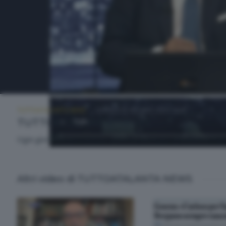
TUTTOATALANTA NEWS
GIOVEDÌ 25 GIUGNO 2026 13:00
TUTTOATALANTA NEWS
Ogni giorno l'informazione sportiva dedicata all'Atalanta. Con
Altri video di TUTTOATALANTA NEWS