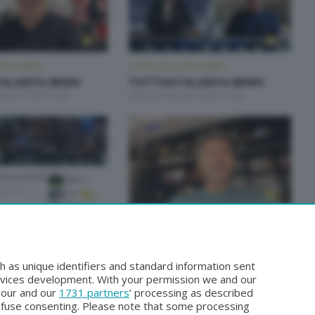
NTA NEWS
TUTTOATALANTA NEWS
ALANTA NEWS
TUTTOATALANTA NEWS
Agosto 2026 13:00
Martedì 4 Agosto 2026 13:00
NTA NEWS
TUTTOATALANTA NEWS
ALANTA NEWS
TUTTOATALANTA NEWS
glio 2026 13:00
Giovedì 30 Luglio 2026 13:00
h as unique identifiers and standard information sent
rvices development. With your permission we and our
o our and our
1731 partners
’ processing as described
efuse consenting. Please note that some processing