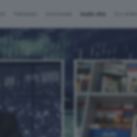
lti
Palinsesto
Sintonizzati
Radio Alta
Eco di B