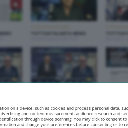
TUTTOATALANTA NEWS
TUTTOATALA
NEWS
TUTTOATALANTA NEWS
TUTTOAT
00
Giovedì 6 Agosto 2026 13:00
Mercoledì 5 
TUTTOATALANTA NEWS
TUTTOATALA
NEWS
TUTTOATALANTA NEWS
TUTTOAT
30
Sabato 1 Agosto 2026 13:00
Venerdì 31 Lu
tion on a device, such as cookies and process personal data, suc
, advertising and content measurement, audience research and se
entification through device scanning. You may click to consent t
formation and change your preferences before consenting or to r