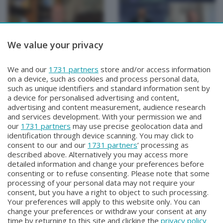
We value your privacy
TUTTOATALANTA NEWS
TUTTOATALANTA NEWS
We and our
1731 partners
store and/or access information
TUTTOATALANTA NEWS
TUTTOATALANTA NEWS
on a device, such as cookies and process personal data,
Mercoledì 29 Luglio 2026 13:00
Martedì 28 Luglio 2026 13:00
such as unique identifiers and standard information sent by
a device for personalised advertising and content,
advertising and content measurement, audience research
and services development. With your permission we and
our
1731 partners
may use precise geolocation data and
identification through device scanning. You may click to
consent to our and our
1731 partners
’ processing as
described above. Alternatively you may access more
detailed information and change your preferences before
consenting or to refuse consenting. Please note that some
Facebook
Instagram
Youtube
processing of your personal data may not require your
consent, but you have a right to object to such processing.
Your preferences will apply to this website only. You can
Copyright © 2026 Bergamo TV - P.IVA : 00626270169 | Viale Papa
change your preferences or withdraw your consent at any
Giovanni XXIII n.118 24121 Bergamo | Capitale Sociale Euro 2.000.000
time by returning to this site and clicking the
privacy policy