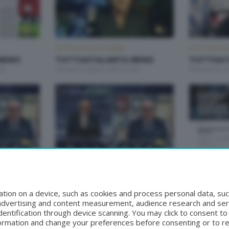
TUTTOATALANTA NEWS
TUTTOATALA
NEWS
TUTTOATALANTA NEWS
TUTTOAT
00
Giovedì 6 Agosto 2026 13:00
Mercoledì 5 
TUTTOATALANTA NEWS
TUTTOATALA
NEWS
TUTTOATALANTA NEWS
TUTTOAT
30
Sabato 1 Agosto 2026 13:00
Venerdì 31 Lu
tion on a device, such as cookies and process personal data, suc
, advertising and content measurement, audience research and se
entification through device scanning. You may click to consent t
formation and change your preferences before consenting or to r