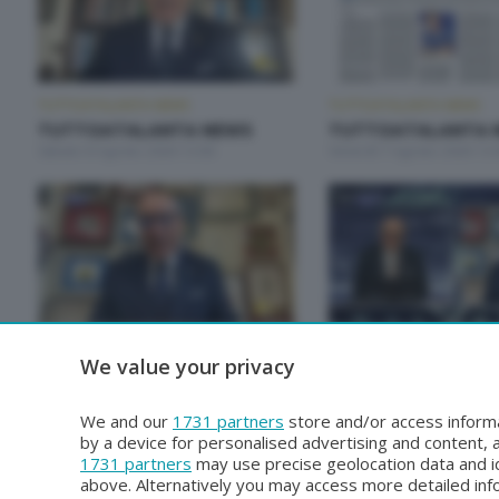
TUTTOATALANTA NEWS
TUTTOATALANTA NEWS
TUTTOATALANTA NEWS
TUTTOATALANTA 
Sabato 8 Agosto 2026 13:00
Venerdì 7 Agosto 2026 13:
TUTTOATALANTA NEWS
TUTTOATALANTA NEWS
We value your privacy
TUTTOATALANTA NEWS
TUTTOATALANTA 
Lunedì 3 Agosto 2026 13:00
Sabato 1 Agosto 2026 14:
We and our
1731 partners
store and/or access informa
by a device for personalised advertising and content
1731 partners
may use precise geolocation data and id
above. Alternatively you may access more detailed in