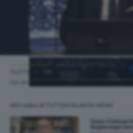
TUTTOATALANTA NEWS
MERCOLEDÌ 24 GIUGNO 2026 13:00
TUTTOATALANTA NEWS
Ogni giorno l'informazione sportiva dedicata all'Atalanta. Con
Altri video di TUTTOATALANTA NEWS