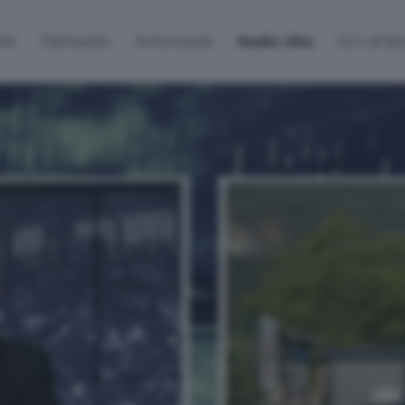
lti
Palinsesto
Sintonizzati
Radio Alta
Eco di B