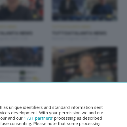
NTA NEWS
TUTTOATALANTA NEWS
ALANTA NEWS
TUTTOATALANTA NEWS
Agosto 2026 13:00
Martedì 4 Agosto 2026 13:00
NTA NEWS
TUTTOATALANTA NEWS
ALANTA NEWS
TUTTOATALANTA NEWS
glio 2026 13:00
Giovedì 30 Luglio 2026 13:00
h as unique identifiers and standard information sent
rvices development. With your permission we and our
o our and our
1731 partners
’ processing as described
efuse consenting. Please note that some processing