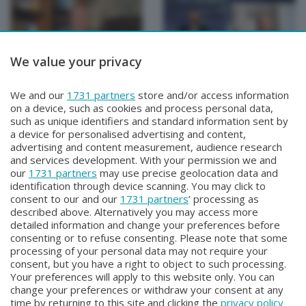
We value your privacy
TUTTOATALANTA NEWS
TUTTOATALANTA NEWS
We and our
1731 partners
store and/or access information
TUTTOATALANTA NEWS
TUTTOATALANTA NEWS
on a device, such as cookies and process personal data,
Mercoledì 29 Luglio 2026 13:00
Martedì 28 Luglio 2026 13:00
such as unique identifiers and standard information sent by
a device for personalised advertising and content,
advertising and content measurement, audience research
and services development. With your permission we and
our
1731 partners
may use precise geolocation data and
identification through device scanning. You may click to
consent to our and our
1731 partners
’ processing as
described above. Alternatively you may access more
detailed information and change your preferences before
consenting or to refuse consenting. Please note that some
Facebook
Instagram
Youtube
processing of your personal data may not require your
consent, but you have a right to object to such processing.
Your preferences will apply to this website only. You can
Copyright © 2026 Bergamo TV - P.IVA : 00626270169 | Viale Papa
change your preferences or withdraw your consent at any
Giovanni XXIII n.118 24121 Bergamo | Capitale Sociale Euro 2.000.000
time by returning to this site and clicking the
privacy policy