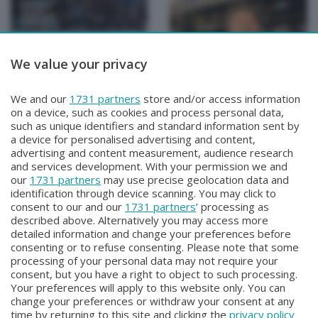
We value your privacy
TUTTOATALANTA NEWS
TUTTOATALANTA NEWS
We and our
1731 partners
store and/or access information
TUTTOATALANTA NEWS
TUTTOATALANTA NEWS
on a device, such as cookies and process personal data,
Venerdì 31 Luglio 2026 13:00
Giovedì 30 Luglio 2026 13:00
such as unique identifiers and standard information sent by
a device for personalised advertising and content,
advertising and content measurement, audience research
and services development. With your permission we and
our
1731 partners
may use precise geolocation data and
identification through device scanning. You may click to
consent to our and our
1731 partners
’ processing as
described above. Alternatively you may access more
detailed information and change your preferences before
consenting or to refuse consenting. Please note that some
Facebook
Instagram
Youtube
processing of your personal data may not require your
consent, but you have a right to object to such processing.
Your preferences will apply to this website only. You can
Copyright © 2026 Bergamo TV - P.IVA : 00626270169 | Viale Papa
change your preferences or withdraw your consent at any
Giovanni XXIII n.118 24121 Bergamo | Capitale Sociale Euro 2.000.000
time by returning to this site and clicking the
privacy policy