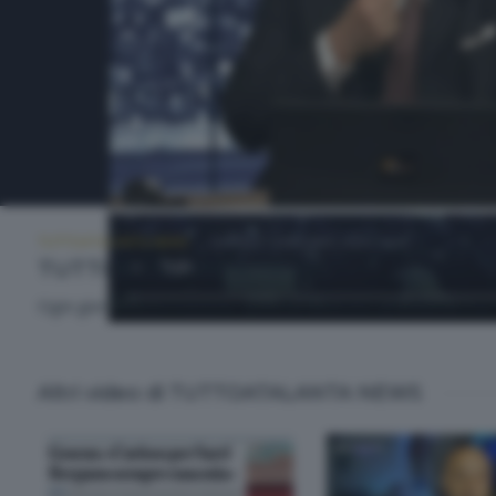
TUTTOATALANTA NEWS
GIOVEDÌ 14 MAGGIO 2026 14:30
TUTTOATALANTA NEWS
Ogni giorno l'informazione sportiva dedicata all'Atalanta. Con
Altri video di TUTTOATALANTA NEWS