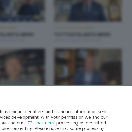
NTA NEWS
TUTTOATALANTA NEWS
ALANTA NEWS
TUTTOATALANTA NEWS
osto 2026 13:00
Lunedì 3 Agosto 2026 13:00
NTA NEWS
TUTTOATALANTA NEWS
ALANTA NEWS
TUTTOATALANTA NEWS
glio 2026 13:00
Mercoledì 29 Luglio 2026 13:00
h as unique identifiers and standard information sent
rvices development. With your permission we and our
o our and our
1731 partners
’ processing as described
efuse consenting. Please note that some processing