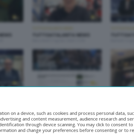
TUTTOATALANTA NEWS
TUTTOATALA
NEWS
TUTTOATALANTA NEWS
TUTTOAT
00
Mercoledì 5 Agosto 2026 13:00
Martedì 4 Ag
TUTTOATALANTA NEWS
TUTTOATALA
NEWS
TUTTOATALANTA NEWS
TUTTOAT
00
Venerdì 31 Luglio 2026 13:00
Giovedì 30 Lu
tion on a device, such as cookies and process personal data, suc
, advertising and content measurement, audience research and se
entification through device scanning. You may click to consent t
formation and change your preferences before consenting or to r