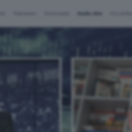
lti
Palinsesto
Sintonizzati
Radio Alta
Eco di B