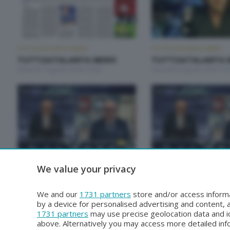
TUTTOATALANTA NEWS
TUTTOATALANTA NEWS
TUTTOATALANTA NEWS
TUTTOATALANTA 
Venerdì 7 Agosto 2026 13:00
Giovedì 6 Agosto 2026 13:
TUTTOATALANTA NEWS
TUTTOATALANTA NEWS
We value your privacy
TUTTOATALANTA NEWS
TUTTOATALANTA 
Sabato 1 Agosto 2026 14:30
Sabato 1 Agosto 2026 13:
We and our
1731 partners
store and/or access informa
by a device for personalised advertising and content
1731 partners
may use precise geolocation data and id
above. Alternatively you may access more detailed in