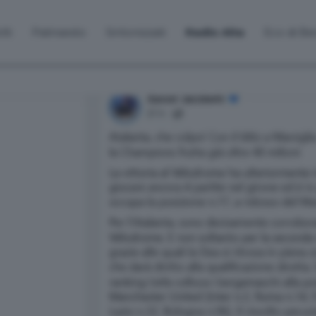
lti
Palinsesto
Sintonizzati
Radio Alta
Eco di B