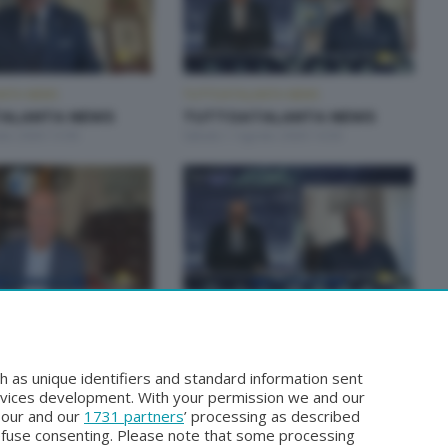
NTA NEWS
TUTTOATALANTA NEWS
ALANTA NEWS
TUTTOATALANTA NEWS
sto 2026 13:00
Sabato 1 Agosto 2026 14:30
NTA NEWS
TUTTOATALANTA NEWS
ALANTA NEWS
TUTTOATALANTA NEWS
Luglio 2026 13:00
Martedì 28 Luglio 2026 13:00
h as unique identifiers and standard information sent
rvices development. With your permission we and our
o our and our
1731 partners
’ processing as described
efuse consenting. Please note that some processing