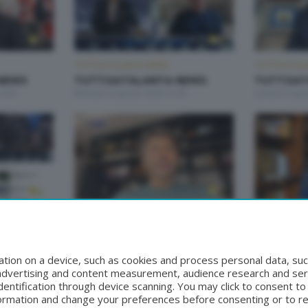
TUTTOATALANTA NEWS
TUTTOATALA
NEWS
TUTTOATALANTA NEWS
TUTTOAT
3:00
Martedì 4 Agosto 2026 13:00
Lunedì 3 Ago
TUTTOATALANTA NEWS
TUTTOATALA
NEWS
TUTTOATALANTA NEWS
TUTTOAT
00
Giovedì 30 Luglio 2026 13:00
Mercoledì 29 
tion on a device, such as cookies and process personal data, suc
, advertising and content measurement, audience research and se
entification through device scanning. You may click to consent t
formation and change your preferences before consenting or to r