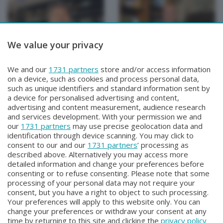
We value your privacy
TUTTOATALANTA NEWS
TUTTOATALANTA NEWS
We and our
1731 partners
store and/or access information
TUTTOATALANTA NEWS
TUTTOATALANTA NEWS
on a device, such as cookies and process personal data,
Giovedì 30 Luglio 2026 13:00
Mercoledì 29 Luglio 2026 13:00
such as unique identifiers and standard information sent by
a device for personalised advertising and content,
advertising and content measurement, audience research
and services development. With your permission we and
our
1731 partners
may use precise geolocation data and
identification through device scanning. You may click to
consent to our and our
1731 partners
’ processing as
described above. Alternatively you may access more
detailed information and change your preferences before
consenting or to refuse consenting. Please note that some
Facebook
Instagram
Youtube
processing of your personal data may not require your
consent, but you have a right to object to such processing.
Your preferences will apply to this website only. You can
Copyright © 2026 Bergamo TV - P.IVA : 00626270169 | Viale Papa
change your preferences or withdraw your consent at any
Giovanni XXIII n.118 24121 Bergamo | Capitale Sociale Euro 2.000.000
time by returning to this site and clicking the
privacy policy