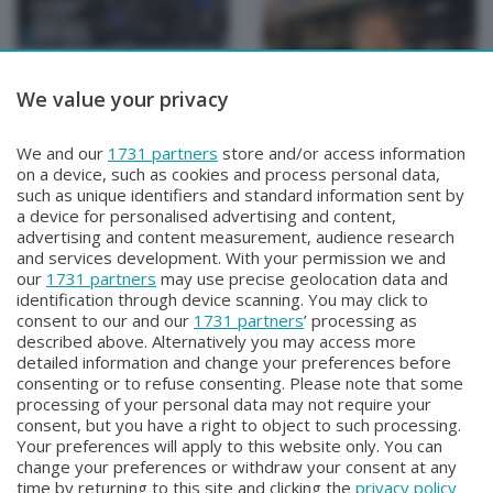
We value your privacy
TUTTOATALANTA NEWS
TUTTOATALANTA NEWS
We and our
1731 partners
store and/or access information
TUTTOATALANTA NEWS
TUTTOATALANTA NEWS
on a device, such as cookies and process personal data,
Venerdì 31 Luglio 2026 13:00
Giovedì 30 Luglio 2026 13:00
such as unique identifiers and standard information sent by
a device for personalised advertising and content,
advertising and content measurement, audience research
and services development. With your permission we and
our
1731 partners
may use precise geolocation data and
identification through device scanning. You may click to
consent to our and our
1731 partners
’ processing as
described above. Alternatively you may access more
detailed information and change your preferences before
consenting or to refuse consenting. Please note that some
Facebook
Instagram
Youtube
processing of your personal data may not require your
consent, but you have a right to object to such processing.
Your preferences will apply to this website only. You can
Copyright © 2026 Bergamo TV - P.IVA : 00626270169 | Viale Papa
change your preferences or withdraw your consent at any
Giovanni XXIII n.118 24121 Bergamo | Capitale Sociale Euro 2.000.000
time by returning to this site and clicking the
privacy policy