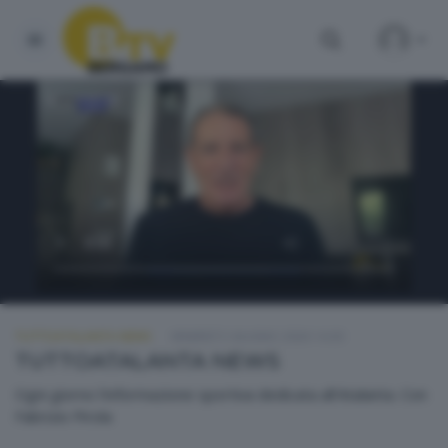
TUTTOATALANTA NEWS
VENERDÌ 5 GIUGNO 2026 14:30
TUTTOATALANTA NEWS
Ogni giorno l'informazione sportiva dedicata all'Atalanta. Con
Fabrizio Pirola