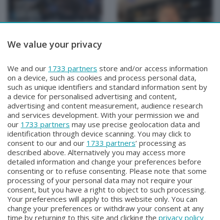
We value your privacy
TUTTOATALANTA NEWS
TUTTOATALANTA NEWS
We and our
1733 partners
store and/or access information
TUTTOATALANTA NEWS
TUTTOATALANTA NEWS
on a device, such as cookies and process personal data,
Venerdì 31 Luglio 2026 13:00
Giovedì 30 Luglio 2026 13:00
such as unique identifiers and standard information sent by
a device for personalised advertising and content,
advertising and content measurement, audience research
and services development. With your permission we and
our
1733 partners
may use precise geolocation data and
identification through device scanning. You may click to
consent to our and our
1733 partners
’ processing as
described above. Alternatively you may access more
detailed information and change your preferences before
consenting or to refuse consenting. Please note that some
Facebook
Instagram
Youtube
processing of your personal data may not require your
consent, but you have a right to object to such processing.
Your preferences will apply to this website only. You can
Copyright © 2026 Bergamo TV - P.IVA : 00626270169 | Viale Papa
change your preferences or withdraw your consent at any
Giovanni XXIII n.118 24121 Bergamo | Capitale Sociale Euro 2.000.000
time by returning to this site and clicking the
privacy policy