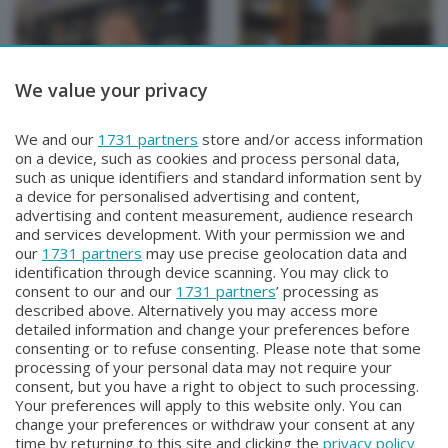
We value your privacy
TUTTOATALANTA NEWS
TUTTOATALANTA NEWS
We and our
1731 partners
store and/or access information
TUTTOATALANTA NEWS
TUTTOATALANTA NEWS
on a device, such as cookies and process personal data,
Giovedì 30 Luglio 2026 13:00
Mercoledì 29 Luglio 2026 13:00
such as unique identifiers and standard information sent by
a device for personalised advertising and content,
advertising and content measurement, audience research
and services development. With your permission we and
our
1731 partners
may use precise geolocation data and
identification through device scanning. You may click to
consent to our and our
1731 partners
’ processing as
described above. Alternatively you may access more
detailed information and change your preferences before
consenting or to refuse consenting. Please note that some
Facebook
Instagram
Youtube
processing of your personal data may not require your
consent, but you have a right to object to such processing.
Your preferences will apply to this website only. You can
Copyright © 2026 Bergamo TV - P.IVA : 00626270169 | Viale Papa
change your preferences or withdraw your consent at any
Giovanni XXIII n.118 24121 Bergamo | Capitale Sociale Euro 2.000.000
time by returning to this site and clicking the
privacy policy