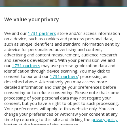
We value your privacy
TEMPO DI QUARESIMA
TEMPO DI QUARESIMA
We and our
1731 partners
store and/or access information
TEMPO DI QUARESIMA
TEMPO DI QUARESIMA
on a device, such as cookies and process personal data,
Sabato 15 Marzo 2025 20:00
Sabato 8 Marzo 2025 20:00
such as unique identifiers and standard information sent by
a device for personalised advertising and content,
advertising and content measurement, audience research
and services development. With your permission we and
our
1731 partners
may use precise geolocation data and
identification through device scanning. You may click to
consent to our and our
1731 partners
’ processing as
described above. Alternatively you may access more
detailed information and change your preferences before
consenting or to refuse consenting. Please note that some
Facebook
Instagram
Youtube
processing of your personal data may not require your
consent, but you have a right to object to such processing.
Your preferences will apply to this website only. You can
Copyright © 2026 Bergamo TV - P.IVA : 00626270169 | Viale Papa
change your preferences or withdraw your consent at any
Giovanni XXIII n.118 24121 Bergamo | Capitale Sociale Euro 2.000.000
time by returning to this site and clicking the
privacy policy
i.v.
button at the bottom of the webpage.