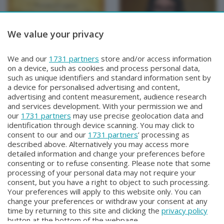
We value your privacy
TEMPO DI QUARESIMA
TEMPO DI QUARESIMA
We and our
1731 partners
store and/or access information
TEMPO DI QUARESIMA
TEMPO DI QUARESIMA
on a device, such as cookies and process personal data,
Sabato 15 Marzo 2025 20:00
Sabato 8 Marzo 2025 20:00
such as unique identifiers and standard information sent by
a device for personalised advertising and content,
advertising and content measurement, audience research
and services development. With your permission we and
our
1731 partners
may use precise geolocation data and
identification through device scanning. You may click to
consent to our and our
1731 partners
’ processing as
described above. Alternatively you may access more
detailed information and change your preferences before
consenting or to refuse consenting. Please note that some
Facebook
Instagram
Youtube
processing of your personal data may not require your
consent, but you have a right to object to such processing.
Your preferences will apply to this website only. You can
Copyright © 2026 Bergamo TV - P.IVA : 00626270169 | Viale Papa
change your preferences or withdraw your consent at any
Giovanni XXIII n.118 24121 Bergamo | Capitale Sociale Euro 2.000.000
time by returning to this site and clicking the
privacy policy
i.v.
button at the bottom of the webpage.