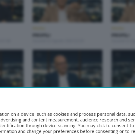
PROFILI
PROFILI
PROFILI
PROFILI
 21:00
Giovedì 22 Agosto 2024 22:20
Giovedì 22 A
PROFILI
PROFILI
PROFILI
PROFILI
:30
Martedì 26 Settembre 2023 23:30
Martedì 19 S
tion on a device, such as cookies and process personal data, suc
, advertising and content measurement, audience research and se
entification through device scanning. You may click to consent t
formation and change your preferences before consenting or to r