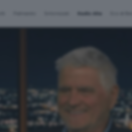
lti
Palinsesto
Sintonizzati
Radio Alta
Eco di B