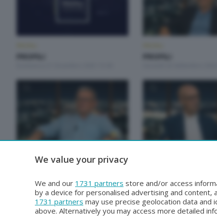
PROFILI
PROFILI
PROFILI
PROFILI
Domenica 21 Dicembre 2025 15:00
Giovedì 26 Settembre 2024
PROFILI
PROFILI
We value your privacy
PROFILI
PROFILI
Martedì 10 Ottobre 2023 23:30
Martedì 3 Ottobre 2023 23
We and our
1731 partners
store and/or access informa
by a device for personalised advertising and content
1731 partners
may use precise geolocation data and id
above. Alternatively you may access more detailed in