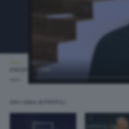
PROFILI
GIOVEDÌ 3 GIUGNO 2021 22:20
PROFILI
None
Altri video di PROFILI