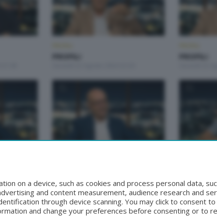
PROFILI
PROFILI
PROFILI
PROFILI
 21:00
Giovedì 22 Agosto 2024 22:20
Giovedì 22 A
PROFILI
PROFILI
PROFILI
PROFILI
:30
Martedì 26 Settembre 2023 23:30
Martedì 19 S
tion on a device, such as cookies and process personal data, suc
, advertising and content measurement, audience research and se
entification through device scanning. You may click to consent t
formation and change your preferences before consenting or to r