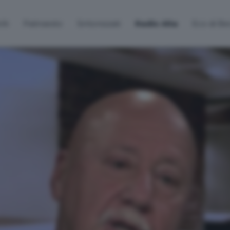
lti
Palinsesto
Sintonizzati
Radio Alta
Eco di B