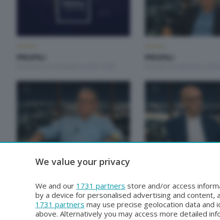
PROFILI
PROFILI
PROFILI
PROFILI
Domenica 21 Dicembre 2025 15:00
Giovedì 26 Settembre 2024
PROFILI
PROFILI
We value your privacy
PROFILI
PROFILI
Martedì 10 Ottobre 2023 23:30
Martedì 3 Ottobre 2023 23
We and our
1731 partners
store and/or access informa
by a device for personalised advertising and content
1731 partners
may use precise geolocation data and id
above. Alternatively you may access more detailed in