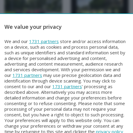
We value your privacy
PENNE NERE
PENNE NERE
We and our
1731 partners
store and/or access information
PENNE NERE
PENNE NERE
on a device, such as cookies and process personal data,
Venerdì 5 Giugno 2026 22:30
Venerdì 29 Maggio 2026 22:30
such as unique identifiers and standard information sent by
a device for personalised advertising and content,
advertising and content measurement, audience research
and services development. With your permission we and
our
1731 partners
may use precise geolocation data and
identification through device scanning. You may click to
consent to our and our
1731 partners
’ processing as
described above. Alternatively you may access more
detailed information and change your preferences before
consenting or to refuse consenting. Please note that some
Facebook
Instagram
Youtube
processing of your personal data may not require your
consent, but you have a right to object to such processing.
Your preferences will apply to this website only. You can
Copyright © 2026 Bergamo TV - P.IVA : 00626270169 | Viale Papa
change your preferences or withdraw your consent at any
Giovanni XXIII n.118 24121 Bergamo | Capitale Sociale Euro 2.000.000
time by returning to this site and clicking the
privacy policy