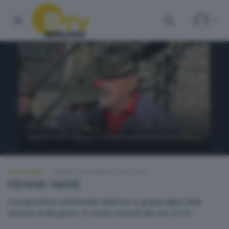
PENNE NERE
VENERDÌ 19 GENNAIO 2024 23:30
PENNE NERE
Il programma settimanale dedicato ai gruppi alpini della
sezione di Bergamo. In onda il venerdì alle ore 22.30