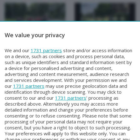
We value your privacy
PENNE NERE
PENNE NERE
We and our
1731 partners
store and/or access information
PENNE NERE
PENNE NERE
on a device, such as cookies and process personal data,
Venerdì 5 Giugno 2026 22:30
Venerdì 29 Maggio 2026 22:30
such as unique identifiers and standard information sent by
a device for personalised advertising and content,
advertising and content measurement, audience research
and services development. With your permission we and
our
1731 partners
may use precise geolocation data and
identification through device scanning. You may click to
consent to our and our
1731 partners
’ processing as
described above. Alternatively you may access more
detailed information and change your preferences before
consenting or to refuse consenting. Please note that some
Facebook
Instagram
Youtube
processing of your personal data may not require your
consent, but you have a right to object to such processing.
Your preferences will apply to this website only. You can
Copyright © 2026 Bergamo TV - P.IVA : 00626270169 | Viale Papa
change your preferences or withdraw your consent at any