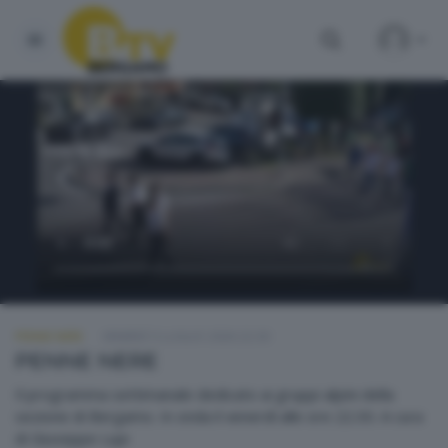
PENNE NERE
VENERDÌ 3 LUGLIO 2026 22:30
PENNE NERE
Il programma settimanale dedicato ai gruppi alpini della
sezione di Bergamo. In onda il venerdì alle ore 22.30. A cura
di Giuseppe Lupi