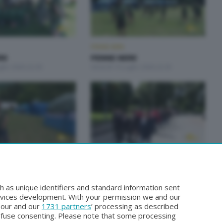
PENNE NERE
RE
PENNE NERE
glio 2026 22:30
Venerdì 10 Luglio 2026 22:30
PENNE NERE
RE
PENNE NERE
iugno 2026 22:30
Venerdì 5 Giugno 2026 22:30
h as unique identifiers and standard information sent
rvices development. With your permission we and our
o our and our
1731 partners
’ processing as described
efuse consenting. Please note that some processing