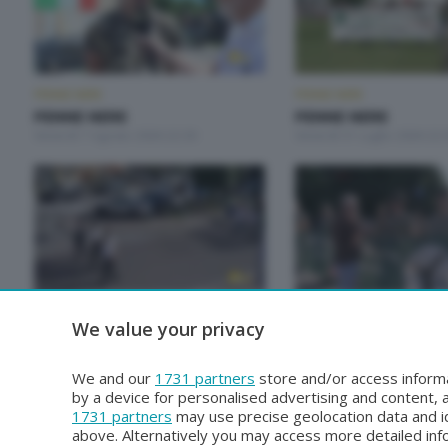
PENNE NERE
PENNE NERE
PENNE NERE
PENNE NERE
Venerdì 7 Agosto 2026 22:30
Venerdì 31 Luglio 2026 22:
PENNE NERE
PENNE NERE
We value your privacy
PENNE NERE
PENNE NERE
Venerdì 3 Luglio 2026 22:30
Venerdì 26 Giugno 2026 22
We and our
1731 partners
store and/or access informa
by a device for personalised advertising and content
1731 partners
may use precise geolocation data and id
above. Alternatively you may access more detailed in