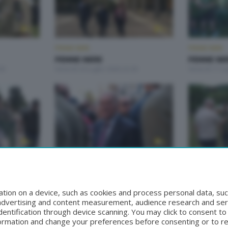
PENNE NERE
PENNE NERE
PENNE NERE
PENNE NE
30
Venerdì 24 Luglio 2026 22:30
Venerdì 17 Lu
PENNE NERE
PENNE NERE
PENNE NERE
PENNE NE
:30
Venerdì 19 Giugno 2026 22:30
Venerdì 12 G
tion on a device, such as cookies and process personal data, suc
, advertising and content measurement, audience research and se
entification through device scanning. You may click to consent t
formation and change your preferences before consenting or to r