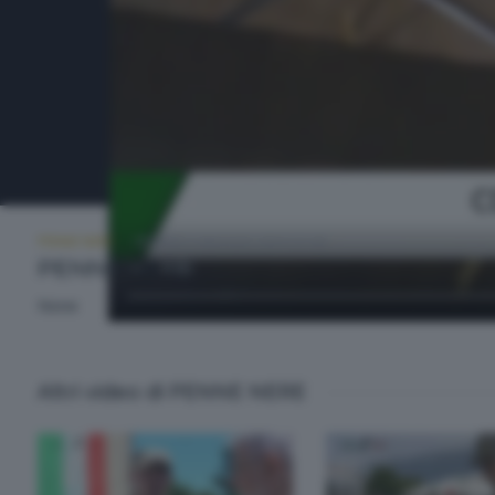
PENNE NERE
VENERDÌ 3 MAGGIO 2019 22:40
PENNE NERE
None
Altri video di PENNE NERE