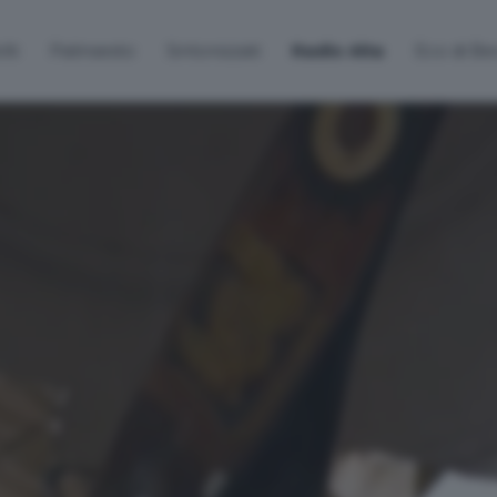
lti
Palinsesto
Sintonizzati
Radio Alta
Eco di B